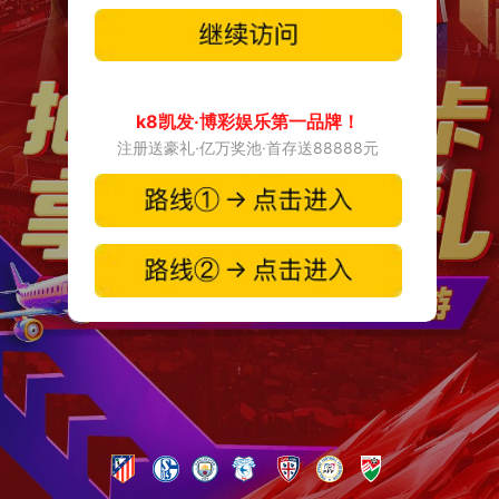
k8凯发·博彩娱乐第一品牌！
注册送豪礼·亿万奖池·首存送88888元